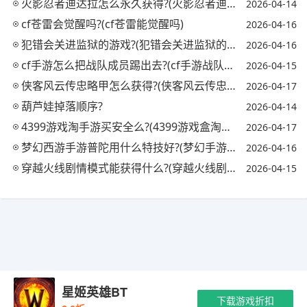
火影忍者迪达拉怎么永久获得?(火影忍者迪达拉怎么获取)
2026-04-14
cf苍雷会觉醒吗?(cf苍雷能觉醒吗)
2026-04-16
犯错会关进监狱的游戏?(犯错会关进监狱的游戏吗)
2026-04-16
cf手游怎么把战队成员踢出去?(cf手游战队怎么踢人)
2026-04-15
侠客风云传忠略甲怎么获得?(侠客风云传忠略甲对自己)
2026-04-17
葫芦娃掉落顺序?
2026-04-14
4399游戏淘手游买安全么?(4399游戏盒淘号有用吗)
2026-04-17
梦幻西游手游普陀用什么特技好?(梦幻手游普陀必备特技)
2026-04-16
穿越火线剧情模式能获得什么?(穿越火线剧情模式怎么过)
2026-04-15
Copyright © 2021-2035 玖梦手游 版权所有 网站备案号：
陕ICP备
星姬英雄BT
2024039155号-2
抵制不良游戏 拒绝盗版游戏 注意自我保护 谨防受骗上
下载游戏折扣