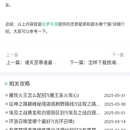
友。
总结：以上内容就是
玖梦手游
提供的灵渺星姬和碧水哪个强?详细介
绍，大家可以参考一下。
上一篇
下一篇
上一篇：诸天至尊谁最厉害?(诸天至尊人物实力排名)
下一篇：怎样下载抢滩登陆?(怎样下载抢滩登陆战2002)
相关攻略
魔攻火王怎么配招?(魔王急火攻心)
2025-05-31
征神之路巅峰秘境迦南刷野路线?(征程之路娜迦至宝)
2025-05-30
埃及之战黄金和白银局区别?(埃及之战白银奖励)
2025-05-01
环游召唤里哪个最好?(光环召唤)
2025-03-14