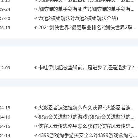
加防御的单手剑有哪些?(加防御的单手剑有哪些图片)
09-24
命运2模组玩法?(命运2模组玩法介绍)
07-20
2021剑侠世界2最强职业排名?(剑侠世界2职业推荐2021)
06-19
卡哇伊比起被垫脚前，是进步了还是退步了?(卡哇伊ce)
12-09
火影忍者迪达拉怎么永久获得?(火影忍者迪达拉怎么获取)
04-15
犯错会关进监狱的游戏?(犯错会关进监狱的游戏吗)
04-16
侠客风云传忠略甲怎么获得?(侠客风云传忠略甲对自己)
04-15
4399游戏淘手游买安全么?(4399游戏盒淘号有用吗)
04-14