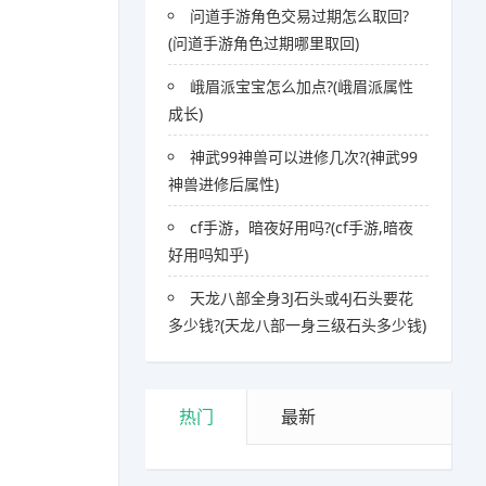
问道手游角色交易过期怎么取回?
(问道手游角色过期哪里取回)
峨眉派宝宝怎么加点?(峨眉派属性
成长)
神武99神兽可以进修几次?(神武99
神兽进修后属性)
cf手游，暗夜好用吗?(cf手游,暗夜
好用吗知乎)
天龙八部全身3J石头或4J石头要花
多少钱?(天龙八部一身三级石头多少钱)
热门
最新