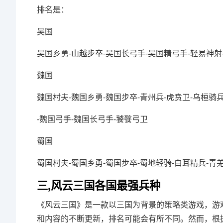
排名是：
吴国
吴国乡勇-山越步卒-吴国长弓手-吴国精弓手-轻易神射
魏国
魏国村夫-魏国乡勇-魏国步卒-青州兵-虎贲卫-乌桓骑
-魏国弓手-魏国长弓手-饕餮弓卫
蜀国
蜀国村夫-蜀国乡勇-蜀国步卒-蜀地轻骑-白耳精兵-青
三,风云三国各国最强兵种
《风云三国》是一款以三国为背景的策略类游戏，游
和内容的不断更新，排名可能会有所不同。然而，根