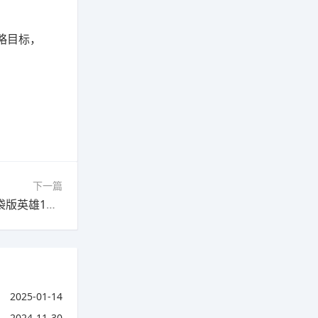
略目标，
下一篇
下一篇：魔域口袋版英灵神卫怎么来的?(魔域口袋版英雄1要怎么走位)
2025-01-14
2024-11-30