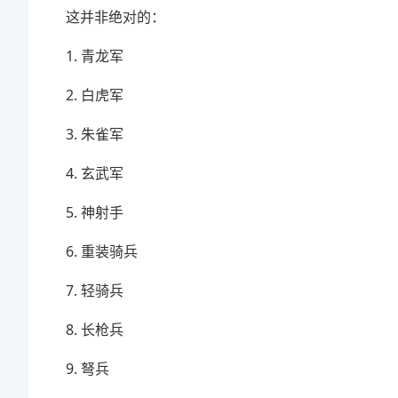
这并非绝对的：
1. 青龙军
2. 白虎军
3. 朱雀军
4. 玄武军
5. 神射手
6. 重装骑兵
7. 轻骑兵
8. 长枪兵
9. 弩兵