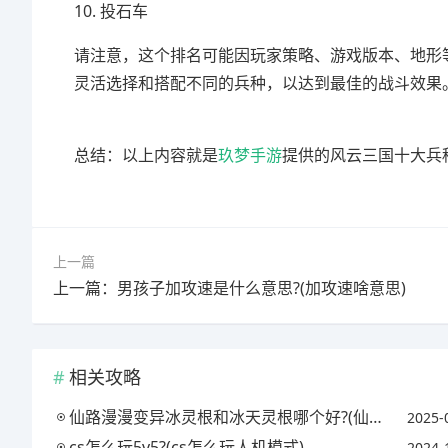
10. 投石车
请注意，这个排名可能因玩家策略、游戏版本、地形
灵活选择和搭配不同的兵种，以达到最佳的战斗效果
总结：以上内容就是
玖梦手游
提供的风云三国十大兵
上一篇
上一篇：男孩子加攻速是什么意思?(加攻速啥意思)
相关攻略
仙路漫漫变异冰灵根和冰天灵根哪个好?(仙路漫漫变异灵根和天灵根哪个厉害)
2025-
cs怎么玩5v5?(cs怎么玩人机模式)
2024-