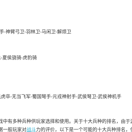
手-神臂弓卫-羽林卫-马闲卫-解烦卫
兵-夏侯骁骑-虎豹骑
羌虎卒-无当飞军-蜀国弩手-元戎神射手-武侯弩卫-武侯神机手
戏中有多种兵种供玩家选择和使用。关于十大兵种的排名，由于
据一般玩家对
战斗
力的评价，以下是一个可能的十大兵种排名，