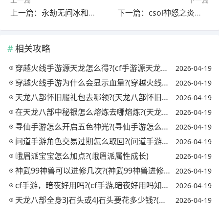
上一篇：永劫无间冰和电哪个厉害?(永劫无间冰剑)
下一篇：csol神怒之炎能秒杀僵尸吗?(csol神怒之炎升级版)
相关攻略
穿越火线手游源天龙怎么得?(cf手游源天龙怎么获得)
2026-04-19
穿越火线手游为什么会显示血量?(穿越火线手机版显示的血量怎么开)
2026-04-19
天龙八部怀旧服礼包去哪领?(天龙八部怀旧服哪里有礼包)
2026-04-19
在天龙八部中秘银怎么熔炼去哪熔炼?(天龙八部秘银溶剂怎么获得)
2026-04-19
寻仙手游怎么开启五色神光?(寻仙手游怎么开启五色神光任务)
2026-04-19
问道手游角色交易过期怎么取回?(问道手游角色过期哪里取回)
2026-04-19
峨眉派宝宝怎么加点?(峨眉派属性成长)
2026-04-19
神武99神兽可以进修几次?(神武99神兽进修后属性)
2026-04-19
cf手游，暗夜好用吗?(cf手游,暗夜好用吗知乎)
2026-04-19
天龙八部全身3J石头或4J石头要花多少钱?(天龙八部一身三级石头多少钱)
2026-04-19