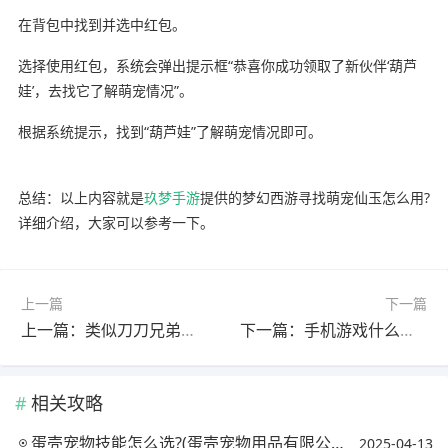
在背包中找到并选中红包。
选择使用红包，系统会弹出提示框“恭喜你成功领取了新伙伴‘葫芦
娃’，去找它了解萌宠情况”。
根据系统提示，找到“葫芦娃”了解萌宠情况即可。
总结：以上内容就是
玖梦手游
提供的梦幻西游寻找萌宠仙玉怎么用?
详细介绍，大家可以参考一下。
上一篇
下一篇
上一篇：类似刀刀兄弟的游戏?(类似刀刀兄弟的游戏有哪些)
下一篇：手机游戏什么劫?(手游劫操作)
相关攻略
蛋壳宠物技能怎么选?(蛋壳宠物用品有限公司)
2025-04-13