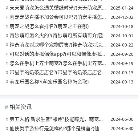
天天爱萌宠怎么通关壁纸时光?(天天萌宠原来的宣传图)
2025-01-24
萌宠宠战直播不加公会可以吗?(萌宠主播怎么赚钱)
2024-12-02
萌宠之战怎么看排名?(萌宠之王在哪)
2024-10-18
奇妙萌可怎么火的?(奇妙萌可所有萌可介绍)
2024-10-01
神奇萌宠对决哪个宠物厉害?(神奇萌宠对决哪个宠物厉害点)
2024-09-22
可以对话的虚拟偶像app?(可以和偶像虚拟聊天的软件)
2024-09-20
怎么在手机上养个萌宠?(怎么在手机里养宠物)
2024-09-19
带猫字的奶茶店店名?(带猫字的奶茶店店名有哪些)
2024-09-13
萌宠乐园名称?(萌宠乐园名称怎么取)
2024-09-13
相关资讯
第五人格:新求生者"邮差"技能曝光，萌宠送信，自动寻人!对此你怎么看?
2024-06-06
仙侠类手游排行是怎样的?哪个是榜首?(仙侠类手游推荐排行)
2024-05-30