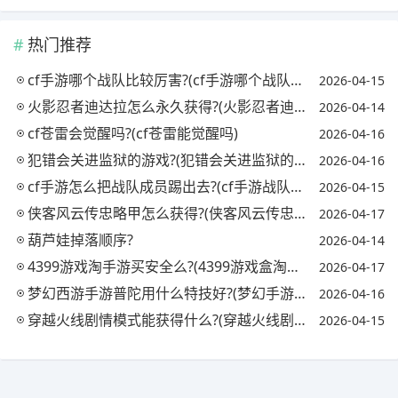
热门推荐
cf手游哪个战队比较厉害?(cf手游哪个战队最强)
2026-04-15
火影忍者迪达拉怎么永久获得?(火影忍者迪达拉怎么获取)
2026-04-14
cf苍雷会觉醒吗?(cf苍雷能觉醒吗)
2026-04-16
犯错会关进监狱的游戏?(犯错会关进监狱的游戏吗)
2026-04-16
cf手游怎么把战队成员踢出去?(cf手游战队怎么踢人)
2026-04-15
侠客风云传忠略甲怎么获得?(侠客风云传忠略甲对自己)
2026-04-17
葫芦娃掉落顺序?
2026-04-14
4399游戏淘手游买安全么?(4399游戏盒淘号有用吗)
2026-04-17
梦幻西游手游普陀用什么特技好?(梦幻手游普陀必备特技)
2026-04-16
穿越火线剧情模式能获得什么?(穿越火线剧情模式怎么过)
2026-04-15