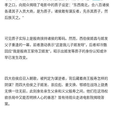
孝之口，向观众揭晓了电影中的质子设定：“东西南北，合八百诸侯
各遣其子入贡大商，是为质子，诸侯敢有谋反者，先杀其质子，然
后族灭之。”
可见质子实际上是殷商挟持诸侯的筹码。然而，西伯侯姬昌与姬发
父子重逢的一幕，前者激动表示“这是我儿子姬发呀”，后者却冷酷
回应“我是殷商王家侍卫姬发”，昭示出姬发等质子的身份认知或许
早已发生改变。
四大伯侯应召入朝歌，被判定为谋逆者，背后藏着商王殷寿怎样的
阴谋？而四大伯侯之子姬发、崇应彪、姜文焕、鄂顺在战场上骁勇
无惧一往无前，此刻身处亲生父亲和义父殷寿之间，他们在这场权
欲杀局中又能否明辨人心的善恶？皆有待观众走进电影院揭晓答
案。