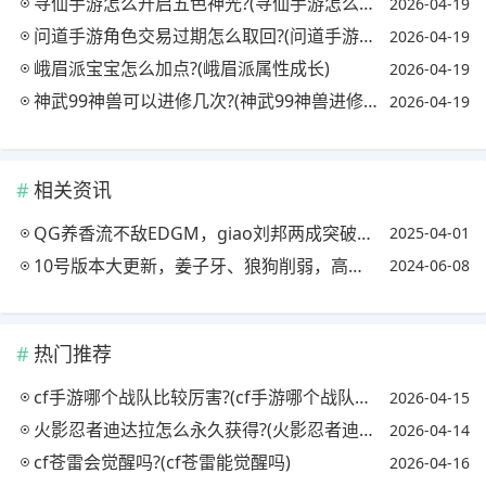
寻仙手游怎么开启五色神光?(寻仙手游怎么开启五色神光任务)
2026-04-19
问道手游角色交易过期怎么取回?(问道手游角色过期哪里取回)
2026-04-19
峨眉派宝宝怎么加点?(峨眉派属性成长)
2026-04-19
神武99神兽可以进修几次?(神武99神兽进修后属性)
2026-04-19
相关资讯
QG养香流不敌EDGM，giao刘邦两成突破口，小暖苏烈50%承伤破纪录，如何评价?
2025-04-01
10号版本大更新，姜子牙、狼狗削弱，高级梦境开启，你觉得如何?
2024-06-08
热门推荐
cf手游哪个战队比较厉害?(cf手游哪个战队最强)
2026-04-15
火影忍者迪达拉怎么永久获得?(火影忍者迪达拉怎么获取)
2026-04-14
cf苍雷会觉醒吗?(cf苍雷能觉醒吗)
2026-04-16