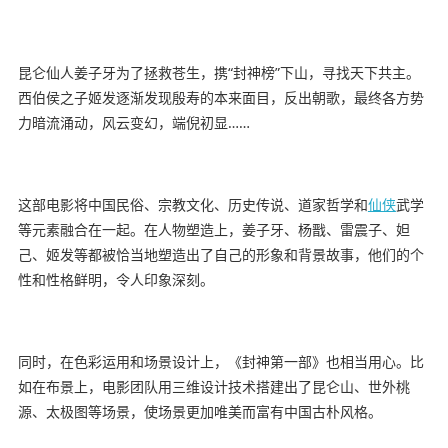
昆仑仙人姜子牙为了拯救苍生，携“封神榜”下山，寻找天下共主。
西伯侯之子姬发逐渐发现殷寿的本来面目，反出朝歌，最终各方势
力暗流涌动，风云变幻，端倪初显……
这部电影将中国民俗、宗教文化、历史传说、道家哲学和
仙侠
武学
等元素融合在一起。在人物塑造上，姜子牙、杨戬、雷震子、妲
己、姬发等都被恰当地塑造出了自己的形象和背景故事，他们的个
性和性格鲜明，令人印象深刻。
同时，在色彩运用和场景设计上，《封神第一部》也相当用心。比
如在布景上，电影团队用三维设计技术搭建出了昆仑山、世外桃
源、太极图等场景，使场景更加唯美而富有中国古朴风格。