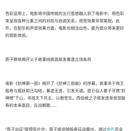
色彩运用上，电影将中国传统的五行思想融入到了电影中，用色彩
来呈现各种元素之间的对抗与协调关系，视觉效果非常美观。此
外，在配乐和声音效果方面，电影也相当出色，能为观众带来更好
的观影体验。
质子群体揭开父子故事线姬昌姬发重逢立场各异
电影《封神第一部》揭开了《封神三部曲》的序幕，故事关于商王
殷寿与狐妖妲己勾结，暴虐无道，引发天谴。昆仑仙人姜子牙携“封
神榜”下山，寻找天下共主，以救苍生。西伯侯之子姬发逐渐发现殷
寿的本来面目，反出朝歌……
“质子出征”版预告片中，质子旅追随殷寿征战冀州，通过
角色
苏全