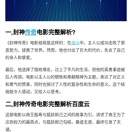
一,封神
传奇
电影完整解析?
《封神传奇》电影结局是这样的：在
战斗
中，主人公成功击败了邪
恶势力，拯救了世界。然而，他也付出了巨大的代价，失去了自己
的亲人和挚爱。
最后，他选择了隐姓埋名，过上了平凡的生活，但他的英勇事迹被
后人传颂。电影以主人公的牺牲和奉献精神为主题，表达了对正义
和勇气的赞美，同时也探讨了人性的复杂性和生命的意义。这个结
局既令人感动，又给人以思考。
二,封神传奇电影完整解析百度云
这部电影以商王殷寿与狐妖妲己之间的故事为引，讲述了商王为了
达到权力的最高点，与狐妖妲己勾结，暴虐无道，最终引发了天
谴。