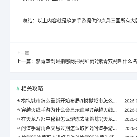
总结：以上内容就是玖梦手游提供的点兵三国所有大
上一篇
上一篇：紫青双剑是指哪两把剑细雨?(紫青双剑叫什么名
相关攻略
模拟城市怎么重新开始布局?(模拟城市怎么样重新布局)
2026-
穿越火线手游为什么会显示血量?(穿越火线手机版显示的血量怎么开)
2026-
在天龙八部中秘银怎么熔炼去哪熔炼?(天龙八部秘银溶剂怎么获得)
2026-
问道手游角色交易过期怎么取回?(问道手游角色过期哪里取回)
2026-