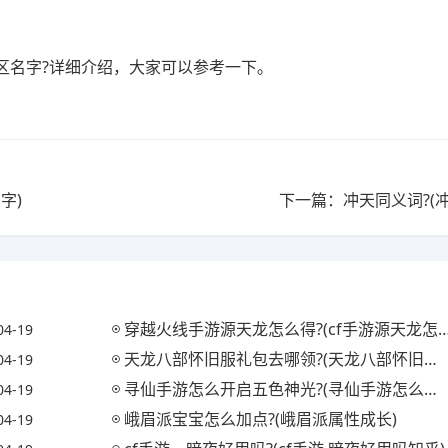
区名字?详细介绍，大家可以参考一下。
字)
下一篇：冲天同义词?(
穿越火线手游源天龙怎么得?(cf手游源天龙怎么获得)
04-19
天龙八部怀旧服礼包去哪领?(天龙八部怀旧服哪里有礼包)
04-19
寻仙手游怎么开启五色神光?(寻仙手游怎么开启五色神光任务)
04-19
峨眉派宝宝怎么加点?(峨眉派属性成长)
04-19