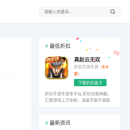
最低折扣
真赵云无双
折扣手游手游（
8.0
折
）
下载折扣盒子
折扣手游手游多平台,折扣充值神器。
汇聚游戏上万余款，涵盖市面手游超
98%
最新资讯