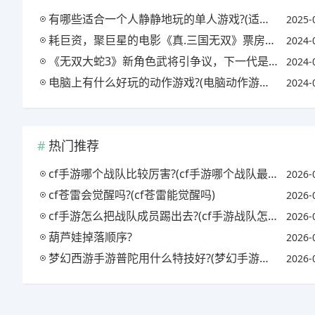
有哪些适合一个人静静地玩的单人游戏?(适合一个人安静玩的游戏)
2025-
耗巨资，聚巨星的电影《真.三国无双》票房为什么就扑街了?(真三国无双电影会扑街吗)
2024-
《无双大蛇3》新角色武将引争议，下一代是不是该创造出哪吒了?
2024-
电脑上有什么好玩的动作游戏?(电脑动作游戏推荐)
2024-
热门推荐
cf手游哪个战队比较厉害?(cf手游哪个战队最强)
2026-
cf苍雷会觉醒吗?(cf苍雷能觉醒吗)
2026-
cf手游怎么把战队成员踢出去?(cf手游战队怎么踢人)
2026-
葫芦娃掉落顺序?
2026-
梦幻西游手游普陀用什么特技好?(梦幻手游普陀必备特技)
2026-