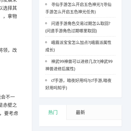
寻仙手游怎么开启五色神光?(寻仙
以选择其
手游怎么开启五色神光任务)
），拿物
问道手游角色交易过期怎么取回?
(问道手游角色过期哪里取回)
峨眉派宝宝怎么加点?(峨眉派属性
将领，改
成长)
神武99神兽可以进修几次?(神武99
神兽进修后属性)
cf手游，暗夜好用吗?(cf手游,暗夜
好用吗知乎)
能会不一
是赤壁之
热门
最新
，要考虑