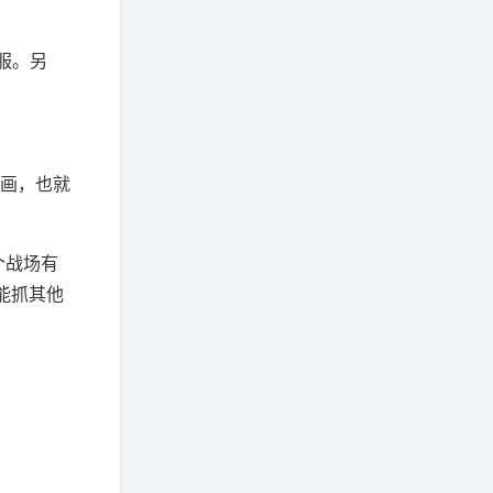
服。另
动画，也就
个战场有
能抓其他