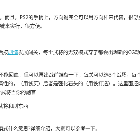
。
的，而且，PS2的手柄上，方向键完全可以用方向杆来代替，很舒
小键来实行，很方便。
后按
剧情
发展闯关，每个武将的无双模式穿了都会出现新的CG
后不能回血，但可以再出战前准备一下，每关可以选3个战场，每
属性的，（用钱买）后者是强化石头的（用铁打造）。这里面还
个武将当你的副官
武将和刷东西
模式什么意思?详细介绍，大家可以参考一下。