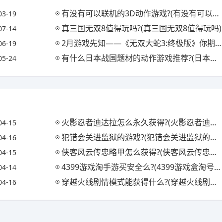
有没有可以联机的3D动作游戏?(有没有可以联机的3d动作游戏软件)
03-19
真三国无双8值得玩吗?(真三国无双8值得玩吗)
07-14
2月游戏先知——《无双大蛇3:终极版》你期待吗?(无双大蛇3终极版全章节目录)
06-19
有什么日本战国题材的动作游戏推荐?(日本战国类游戏)
05-24
火影忍者迪达拉怎么永久获得?(火影忍者迪达拉怎么获取)
04-15
犯错会关进监狱的游戏?(犯错会关进监狱的游戏吗)
04-16
侠客风云传忠略甲怎么获得?(侠客风云传忠略甲对自己)
04-15
4399游戏淘手游买安全么?(4399游戏盒淘号有用吗)
04-14
穿越火线剧情模式能获得什么?(穿越火线剧情模式怎么过)
04-16