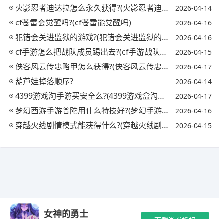
火影忍者迪达拉怎么永久获得?(火影忍者迪达拉怎么获取)
2026-04-14
cf苍雷会觉醒吗?(cf苍雷能觉醒吗)
2026-04-16
犯错会关进监狱的游戏?(犯错会关进监狱的游戏吗)
2026-04-16
cf手游怎么把战队成员踢出去?(cf手游战队怎么踢人)
2026-04-15
侠客风云传忠略甲怎么获得?(侠客风云传忠略甲对自己)
2026-04-17
葫芦娃掉落顺序?
2026-04-14
4399游戏淘手游买安全么?(4399游戏盒淘号有用吗)
2026-04-17
梦幻西游手游普陀用什么特技好?(梦幻手游普陀必备特技)
2026-04-16
穿越火线剧情模式能获得什么?(穿越火线剧情模式怎么过)
2026-04-15
Copyright © 2021-2035 玖梦手游 版权所有 网站备案号：
陕ICP备
女神的勇士
2024039155号-2
抵制不良游戏 拒绝盗版游戏 注意自我保护 谨防受骗上