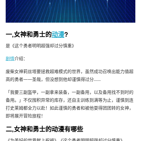
一,女神和勇士的
动漫
?
是《这个勇者明明超强却过分慎重》
剧情
介绍：
废柴女神莉丝塔要拯救超难模式的世界，虽然成功召唤出能力值超
高的勇者——圣哉，但没想到他却谨慎得过分……
「我要三副盔甲，一副拿来装备，一副备用，以及备用找不到时的
备用。」不仅囤积异常的库存，还自主训练到满等为止，谨慎到连
打史莱姆都全力以赴！如此谨慎的勇者和被他耍得团团转的女神，
即将展开冒险旅程！
二,女神和勇士的动漫有哪些
《为美好的世界献上祝福》《这个勇者明明超强却过分慎重》