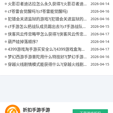
火影忍者迪达拉怎么永久获得?(火影忍者迪达拉怎么获取)
2026-04-14
cf苍雷会觉醒吗?(cf苍雷能觉醒吗)
2026-04-16
犯错会关进监狱的游戏?(犯错会关进监狱的游戏吗)
2026-04-16
cf手游怎么把战队成员踢出去?(cf手游战队怎么踢人)
2026-04-15
侠客风云传忠略甲怎么获得?(侠客风云传忠略甲对自己)
2026-04-17
葫芦娃掉落顺序?
2026-04-14
4399游戏淘手游买安全么?(4399游戏盒淘号有用吗)
2026-04-17
梦幻西游手游普陀用什么特技好?(梦幻手游普陀必备特技)
2026-04-16
穿越火线剧情模式能获得什么?(穿越火线剧情模式怎么过)
2026-04-15
Copyright © 2021-2035 玖梦手游 版权所有 网站备案号：
陕ICP备
折扣手游手游
2024039155号-2
抵制不良游戏 拒绝盗版游戏 注意自我保护 谨防受骗上