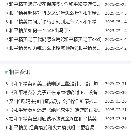
和平精英浪漫樱花保底多少?(和平精英浪漫樱花套装怎么获得)
2025-05-25
和平精英超体对抗龙之少年怎么玩?(和平精英龙之队比赛)
2025-05-15
和平精英抽阿斯顿马丁规则是什么?(和平精英阿斯顿马丁抽奖技巧视频)
2025-05-14
和平精英如何一个648出马丁?
2025-05-14
和平精英马丁代码怎么用?(和平精英马丁ckd)
2025-05-14
和平精英动力靴怎么上废墟顶端?(和平精英动力外骨骼怎么做)
2025-05-12
相关资讯
《和平精英》美工被嘲讽土鳖设计，设计师真容出镜，玩家认为是错觉，这怎么回事?
2025-03-31
《和平精英》光子正在考虑彻底封IP、设备、身份信息，外挂无处可藏!你怎么看?
2025-03-30
又1位吃鸡主播自证成功，9指操作细节拉满，全程露手打脸黑粉，CG犄角实力如何?
2025-03-26
《和平精英》还是《绝地求生》端游的正版手游吗?还是和端游绝地求生没有任何关系了?
2025-03-21
在和平精英里到底该不该氪金?(在和平精英里到底该不该氪金买衣服)
2025-03-21
和平精英:经典模式和火力模式哪个更容易吃鸡，还是一样?(和平精英火力模式攻略)
2025-03-20