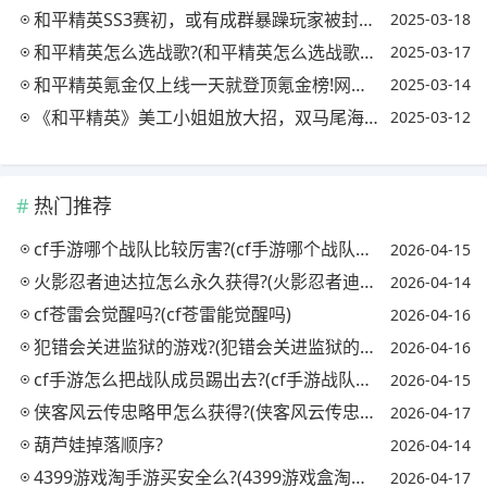
和平精英SS3赛初，或有成群暴躁玩家被封号，集中在王牌段位以下，你有什么看法?
2025-03-18
和平精英怎么选战歌?(和平精英怎么选战歌视频)
2025-03-17
和平精英氪金仅上线一天就登顶氪金榜!网友:不如王者一款皮肤!对此你怎么看?
2025-03-14
《和平精英》美工小姐姐放大招，双马尾海妖蓝美貌海洋军需亮相，你觉得怎么样?
2025-03-12
热门推荐
cf手游哪个战队比较厉害?(cf手游哪个战队最强)
2026-04-15
火影忍者迪达拉怎么永久获得?(火影忍者迪达拉怎么获取)
2026-04-14
cf苍雷会觉醒吗?(cf苍雷能觉醒吗)
2026-04-16
犯错会关进监狱的游戏?(犯错会关进监狱的游戏吗)
2026-04-16
cf手游怎么把战队成员踢出去?(cf手游战队怎么踢人)
2026-04-15
侠客风云传忠略甲怎么获得?(侠客风云传忠略甲对自己)
2026-04-17
葫芦娃掉落顺序?
2026-04-14
4399游戏淘手游买安全么?(4399游戏盒淘号有用吗)
2026-04-17