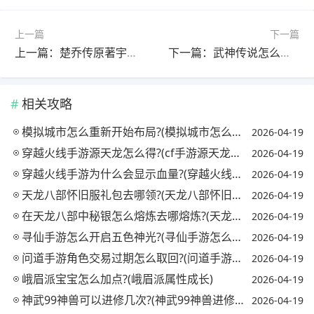
上一篇
下一篇
上一篇：楚乔传原著宇文玥结局是什么?(楚乔传原著宇文玥结局是什么样的)
下一篇：武神传说怎么成为首席弟子?(武神传说武神条件)
相关攻略
模拟城市怎么重新开始布局?(模拟城市怎么样重新布局)
2026-04-19
穿越火线手游源天龙怎么得?(cf手游源天龙怎么获得)
2026-04-19
穿越火线手游为什么会显示血量?(穿越火线手机版显示的血量怎么开)
2026-04-19
天龙八部怀旧服礼包去哪领?(天龙八部怀旧服哪里有礼包)
2026-04-19
在天龙八部中秘银怎么熔炼去哪熔炼?(天龙八部秘银溶剂怎么获得)
2026-04-19
寻仙手游怎么开启五色神光?(寻仙手游怎么开启五色神光任务)
2026-04-19
问道手游角色交易过期怎么取回?(问道手游角色过期哪里取回)
2026-04-19
峨眉派宝宝怎么加点?(峨眉派属性成长)
2026-04-19
神武99神兽可以进修几次?(神武99神兽进修后属性)
2026-04-19