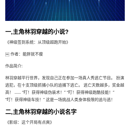
一,主角林羽穿越的小说?
《神级签到系统：从顶级超跑开始》
￼ 作者：能胖就不瘦
作品简介:
林羽穿越平行世界，发现自己正在参加一场真人秀逃亡节目。 扮演
逃犯，在十支顶级抓捕小队的追捕下逃亡。 逃亡天数越多，奖金越
高！ …… “叮！获得神级伪装术！” “叮！获得神级跑酷技能！”
“叮！获得神级车技！” 这是一场挑战人类身体极限的追与逃！
二,主角林羽穿越的小说名字
《影综：这个开局有点爽》