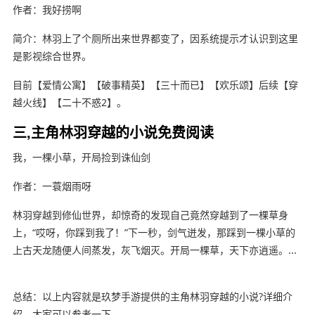
作者：我好捞啊
简介：林羽上了个厕所出来世界都变了，因系统提示才认识到这里
是影视综合世界。
目前【爱情公寓】【破事精英】【三十而已】【欢乐颂】后续【穿
越火线】【二十不惑2】。
三,主角林羽穿越的小说免费阅读
我，一棵小草，开局捡到诛仙剑
作者：一蓑烟雨呀
林羽穿越到修仙世界，却惊奇的发现自己竟然穿越到了一棵草身
上，“哎呀，你踩到我了！”下一秒，剑气迸发，那踩到一棵小草的
上古天龙随便人间蒸发，灰飞烟灭。开局一棵草，天下亦逍遥。...
总结：以上内容就是玖梦手游提供的主角林羽穿越的小说?详细介
绍，大家可以参考一下。