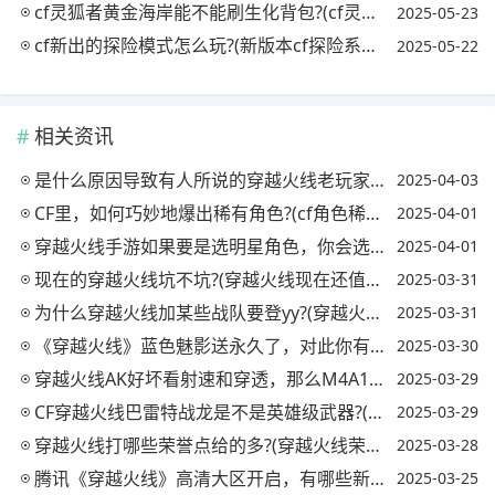
cf灵狐者黄金海岸能不能刷生化背包?(cf灵狐者黄金海岸是皮肤还是角色)
2025-05-23
cf新出的探险模式怎么玩?(新版本cf探险系统在哪里)
2025-05-22
相关资讯
是什么原因导致有人所说的穿越火线老玩家越来越少了?(穿越火线为什么玩的人少了)
2025-04-03
CF里，如何巧妙地爆出稀有角色?(cf角色稀有度排名)
2025-04-01
穿越火线手游如果要是选明星角色，你会选择谁?(穿越火线手游明星人物)
2025-04-01
现在的穿越火线坑不坑?(穿越火线现在还值得玩吗)
2025-03-31
为什么穿越火线加某些战队要登yy?(穿越火线为什么打不了战队赛)
2025-03-31
《穿越火线》蓝色魅影送永久了，对此你有什么看法?(cfevo蓝色魅影活动)
2025-03-30
穿越火线AK好坏看射速和穿透，那么M4A1看的是什么呢?(cf中的ak和m4)
2025-03-29
CF穿越火线巴雷特战龙是不是英雄级武器?(穿越火线巴雷特战龙怎么样)
2025-03-29
穿越火线打哪些荣誉点给的多?(穿越火线荣誉点排行榜)
2025-03-28
腾讯《穿越火线》高清大区开启，有哪些新内容值得玩家期待的呢?
2025-03-25