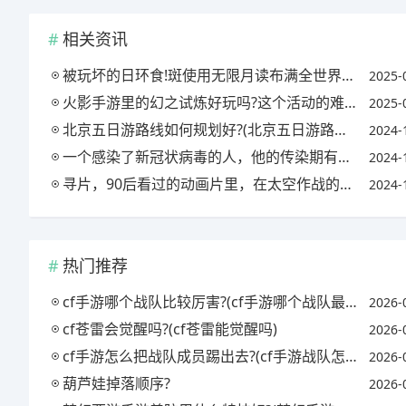
相关资讯
被玩坏的日环食!斑使用无限月读布满全世界，迪迦现身，你怎么看?
2025-
火影手游里的幻之试炼好玩吗?这个活动的难度怎么样?(火影忍者手游幻之试炼怎么过视频)
2025-
北京五日游路线如何规划好?(北京五日游路线如何规划好一点)
2024-
一个感染了新冠状病毒的人，他的传染期有多长?(一个感染了新冠状病毒的人,他的传染期有多长)
2024-
寻片，90后看过的动画片里，在太空作战的有哪些?(在太空中作战的动画片)
2024-
热门推荐
cf手游哪个战队比较厉害?(cf手游哪个战队最强)
2026-
cf苍雷会觉醒吗?(cf苍雷能觉醒吗)
2026-
cf手游怎么把战队成员踢出去?(cf手游战队怎么踢人)
2026-
葫芦娃掉落顺序?
2026-