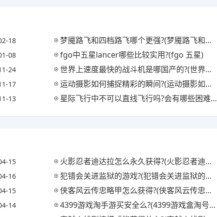
梦魇路飞和四档路飞哪个更强?(梦魇路飞和四档路飞哪个厉害)
02-18
fgo中五星lancer哪些比较实用?(fgo 五星)
01-08
世界上速度最快的战斗机是哪国产的?(世界上速度最快的战斗机是哪国产的飞机)
11-24
运动摄影如何捕捉精彩的瞬间?(运动摄影如何捕捉精彩的瞬间呢)
11-17
星际飞行中不可以直线飞行吗?会有哪些困难?(星际飞行中不可以直线飞行吗?会有哪些困难问题)
11-13
火影忍者迪达拉怎么永久获得?(火影忍者迪达拉怎么获取)
04-15
犯错会关进监狱的游戏?(犯错会关进监狱的游戏吗)
04-16
侠客风云传忠略甲怎么获得?(侠客风云传忠略甲对自己)
04-15
4399游戏淘手游买安全么?(4399游戏盒淘号有用吗)
04-14