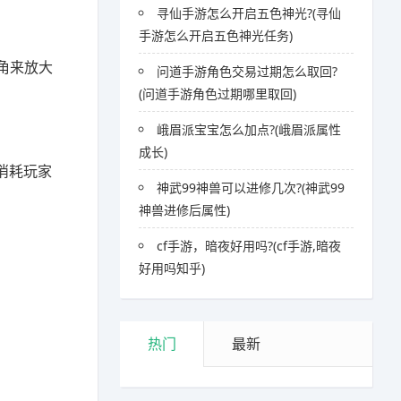
寻仙手游怎么开启五色神光?(寻仙
手游怎么开启五色神光任务)
角来放大
问道手游角色交易过期怎么取回?
(问道手游角色过期哪里取回)
峨眉派宝宝怎么加点?(峨眉派属性
成长)
消耗玩家
神武99神兽可以进修几次?(神武99
神兽进修后属性)
cf手游，暗夜好用吗?(cf手游,暗夜
好用吗知乎)
热门
最新