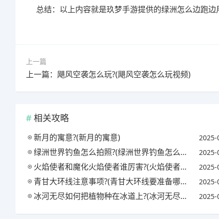
总结：以上内容就是玖梦手游提供的绿洲怎么边跑边
上一篇
上一篇：飓风空袭怎么玩?(飓风空袭怎么玩视频)
相关攻略
新月的寓意?(新月的寓意)
2025-
绿洲世界钓鱼怎么拍照?(绿洲世界钓鱼怎么拍照片)
2025-
火焰使者和魔化火焰使者谁厉害?(火焰使者和魔化火焰使者谁厉害些)
2025-
青甘大环线注意事项?(青甘大环线要准备哪些东西?)
2025-
冰河无尽如何把植物种在冰道上?(冰河无尽攻略)
2025-