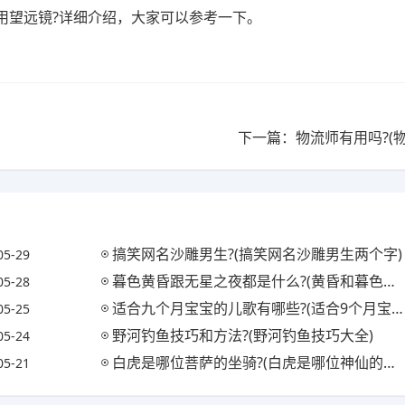
用望远镜?详细介绍，大家可以参考一下。
下一篇：物流师有用吗?(
搞笑网名沙雕男生?(搞笑网名沙雕男生两个字)
05-29
暮色黄昏跟无星之夜都是什么?(黄昏和暮色有什么区别)
05-28
适合九个月宝宝的儿歌有哪些?(适合9个月宝宝的儿歌)
05-25
野河钓鱼技巧和方法?(野河钓鱼技巧大全)
05-24
白虎是哪位菩萨的坐骑?(白虎是哪位神仙的坐骑)
05-21