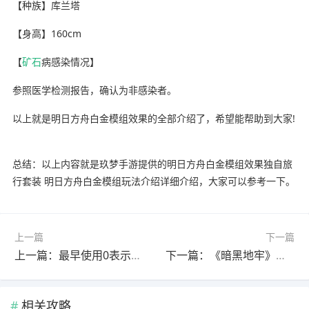
【种族】库兰塔
【身高】160cm
【
矿石
病感染情况】
参照医学检测报告，确认为非感染者。
以上就是明日方舟白金模组效果的全部介绍了，希望能帮助到大家!
总结：以上内容就是玖梦手游提供的明日方舟白金模组效果独自旅
行套装 明日方舟白金模组玩法介绍详细介绍，大家可以参考一下。
上一篇
下一篇
上一篇：最早使用0表示零的国家?(最早使用0表示零的国家或民族)
下一篇：《暗黑地牢》被弃下的行李有什么用(暗黑地牢被遗弃者)
相关攻略