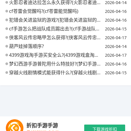
火影忍者迪达拉怎么永久获得?(火影忍者迪达拉怎么获取)
2026-04-14
cf苍雷会觉醒吗?(cf苍雷能觉醒吗)
2026-04-16
犯错会关进监狱的游戏?(犯错会关进监狱的游戏吗)
2026-04-16
cf手游怎么把战队成员踢出去?(cf手游战队怎么踢人)
2026-04-15
侠客风云传忠略甲怎么获得?(侠客风云传忠略甲对自己)
2026-04-17
葫芦娃掉落顺序?
2026-04-14
4399游戏淘手游买安全么?(4399游戏盒淘号有用吗)
2026-04-17
梦幻西游手游普陀用什么特技好?(梦幻手游普陀必备特技)
2026-04-16
穿越火线剧情模式能获得什么?(穿越火线剧情模式怎么过)
2026-04-15
Copyright © 2021-2035 玖梦手游 版权所有 网站备案号：
陕ICP备
折扣手游手游
2024039155号-2
抵制不良游戏 拒绝盗版游戏 注意自我保护 谨防受骗上
下载游戏折扣