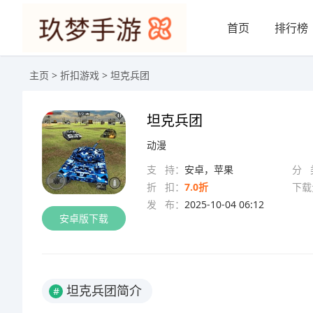
首页
排行榜
主页
>
折扣游戏
> 坦克兵团
坦克兵团
动漫
支 持：
安卓，苹果
分 
折 扣：
7.0折
下载
发 布：
2025-10-04 06:12
安卓版下载
坦克兵团简介
#