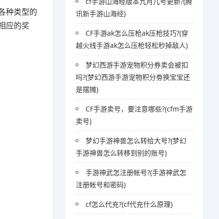
cf手游山海经版本九月几号更新?(腾
各种类型的
讯新手游山海经)
相应的奖
CF手游ak怎么压枪ak压枪技巧?(穿
越火线手游ak怎么压枪轻松秒掉敌人)
梦幻西游手游宠物积分券卖会被扣
吗?(梦幻西游手游宠物积分劵换宝宝还
是摆摊)
CF手游卖号，要注意哪些?(cfm手游
卖号)
梦幻手游神兽怎么转给大号?(梦幻
手游神兽怎么转移到别的账号)
手游神武怎注册帐号?(手游神武怎
注册帐号和密码)
cf怎么代充?(cf代充什么原理)