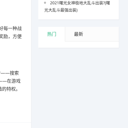
2021曙光女神极地大乱斗出装?(曙
光大乱斗最强出装)
好每一种战
热门
最新
奖励，方便
P——搜索
——在游戏
值的特权。