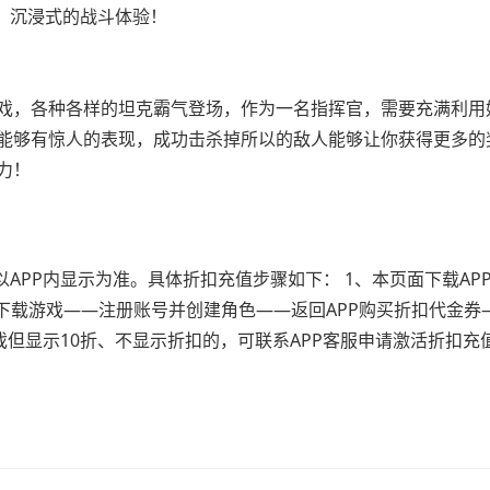
，沉浸式的战斗体验！
戏，各种各样的坦克霸气登场，作为一名指挥官，需要充满利用
能够有惊人的表现，成功击杀掉所以的敌人能够让你获得更多的
力！
APP内显示为准。具体折扣充值步骤如下： 1、本页面下载AP
下载游戏——注册账号并创建角色——返回APP购买折扣代金券
戏但显示10折、不显示折扣的，可联系APP客服申请激活折扣充