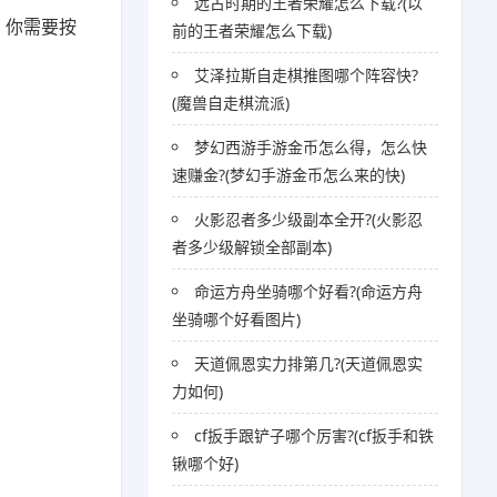
远古时期的王者荣耀怎么下载?(以
，你需要按
前的王者荣耀怎么下载)
艾泽拉斯自走棋推图哪个阵容快?
(魔兽自走棋流派)
梦幻西游手游金币怎么得，怎么快
速赚金?(梦幻手游金币怎么来的快)
火影忍者多少级副本全开?(火影忍
者多少级解锁全部副本)
命运方舟坐骑哪个好看?(命运方舟
坐骑哪个好看图片)
天道佩恩实力排第几?(天道佩恩实
力如何)
cf扳手跟铲子哪个厉害?(cf扳手和铁
锹哪个好)